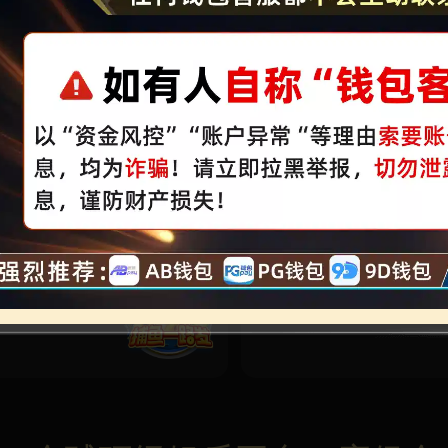
将胡了2
赏金女王
金船长
亡灵大盗
鱼一路发
抢庄牛牛