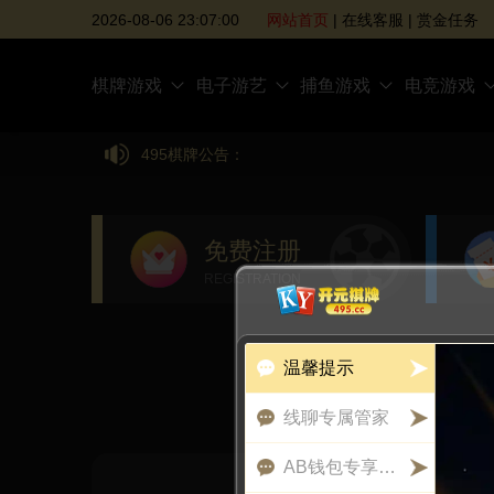
2026-08-06 23:07:01
网站首页
|
在线客服
|
赏金任务
棋牌游戏
电子游艺
捕鱼游戏
电竞游戏
495棋牌
公告：
免费注册
REGISTRATION
温馨提示
线聊专属管家
AB钱包专享福利