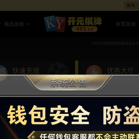
视讯游戏
体育游戏
495开元棋牌棋牌最新推出任务
快速充值
优惠大厅
FAST RECHARGE
PROMOTION HAL
火爆游戏推荐
Hot game recommendations